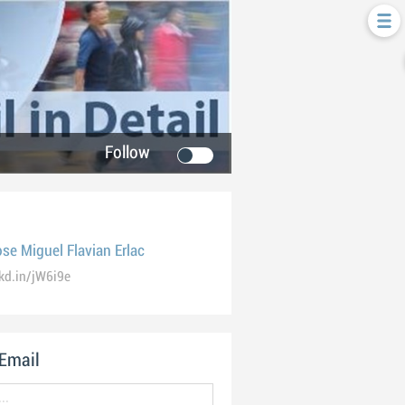
Follow
se Miguel Flavian Erlac
kd.in/jW6i9e
 Email