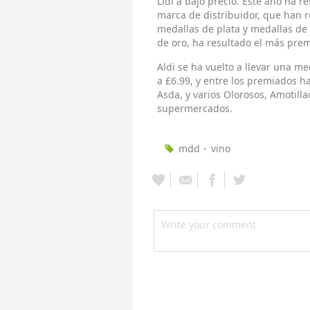
Lidl a bajo precio. Este año ha r
marca de distribuidor, que han r
medallas de plata y medallas de
de oro, ha resultado el más prem
Aldi se ha vuelto a llevar una m
a £6.99, y entre los premiados h
Asda, y varios Olorosos, Amotill
supermercados.
mdd
vino