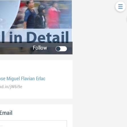
Follow
se Miguel Flavian Erlac
kd.in/jW6i9e
 Email